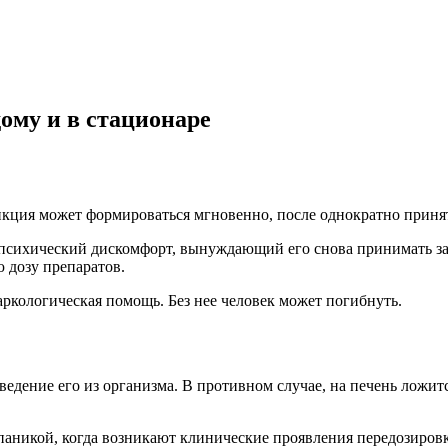
ому и в стационаре
икция может формироваться мгновенно, после однократно приня
психический дискомфорт, вынуждающий его снова принимать зап
 дозу препаратов.
аркологическая помощь. Без нее человек может погибнуть.
дение его из организма. В противном случае, на печень ложится
паникой, когда возникают клинические проявления передозировк