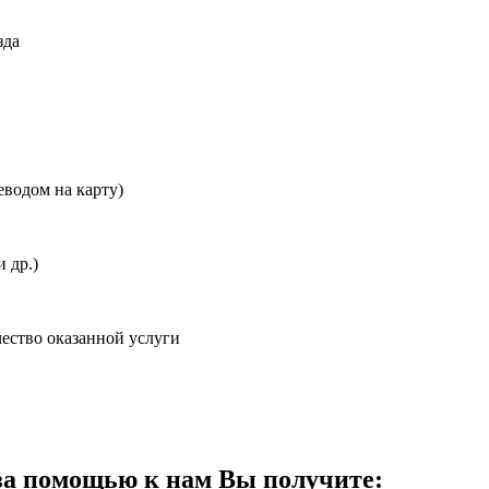
зда
еводом на карту)
 др.)
ество оказанной услуги
за помощью к нам
Вы получите: